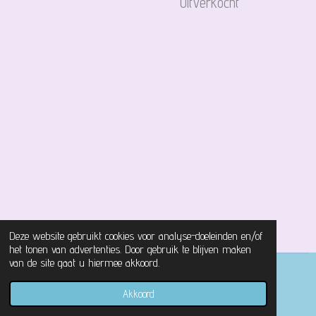
Uitverkocht
Deze website gebruikt cookies voor analyse-doeleinden en/of
het tonen van advertenties. Door gebruik te blijven maken
van de site gaat u hiermee akkoord.
© 2021 - 2026 Magical Castle Store
Akkoord
Powered by
JouwWeb