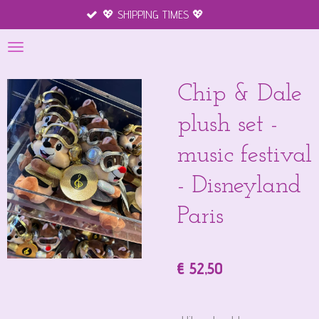
💖 SHIPPING TIMES 💖
Mercha
Ga
direct
naar
de
hoofdinhoud
Chip & Dale
plush set -
music festival
- Disneyland
Paris
€ 52,50