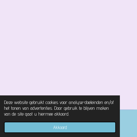
Deze website gebruikt cookies voor analyse-doeleinden en/of
het tonen van advertenties. Door gebruik te blijven maken
van de site gaat u hiermee akkoord.
© 2021 - 2026 Magical Castle Store
Akkoord
Powered by
JouwWeb