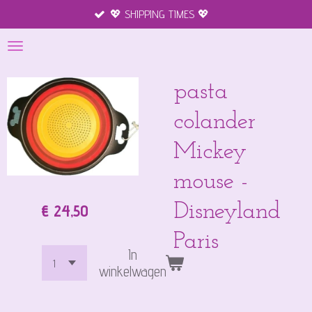
💖 SHIPPING TIMES 💖
Ga
direct
naar
de
hoofdinhoud
pasta
colander
Mickey
mouse -
Disneyland
€ 24,50
Paris
In
winkelwagen