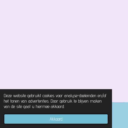
Deze website gebruikt cookies voor analyse-doeleinden en/of
het tonen van advertenties. Door gebruik te blijven maken
van de site gaat u hiermee akkoord.
© 2021 - 2026 Magical Castle Store
Akkoord
Powered by
JouwWeb