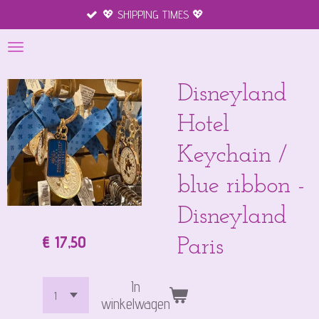
💖 SHIPPING TIMES 💖
Mercha
Ga
direct
naar
de
hoofdinhoud
Disneyland
Hotel
Keychain /
blue ribbon -
Disneyland
€ 17,50
Paris
In
winkelwagen