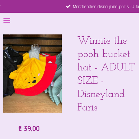
Merchandise disneyland paris 10 business days
Ga
direct
naar
de
hoofdinhoud
Winnie the
pooh bucket
hat - ADULT
SIZE -
Disneyland
Paris
€ 39,00