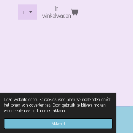
In
winkelwagen
Deze website gebruikt cookies voor analyse-doeleinden en/of
het tonen van advertenties. Door gebruik te blijven maken
van de site gaat u hiermee akkoord.
© 2021 - 2026 Magical Castle Store
Akkoord
Powered by
JouwWeb