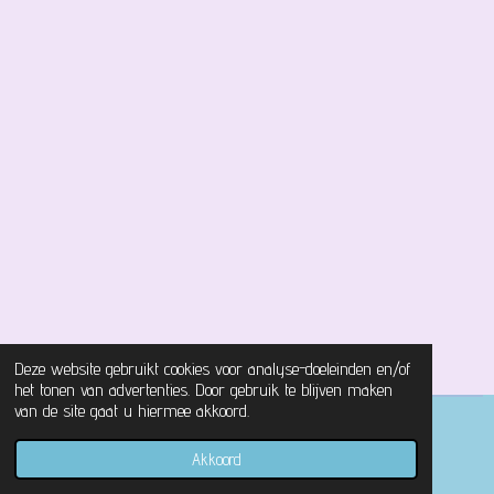
Deze website gebruikt cookies voor analyse-doeleinden en/of
het tonen van advertenties. Door gebruik te blijven maken
van de site gaat u hiermee akkoord.
© 2021 - 2026 Magical Castle Store
Akkoord
Powered by
JouwWeb