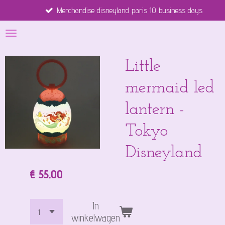
Merchandise disneyland paris 10 business days
Ga
direct
naar
de
hoofdinhoud
Little
mermaid led
lantern -
Tokyo
Disneyland
€ 55,00
In
winkelwagen