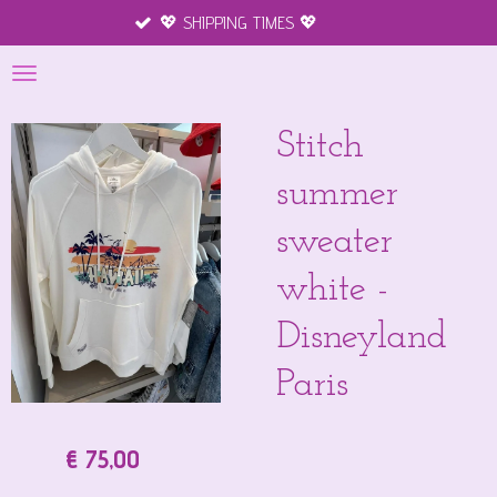
💖 SHIPPING TIMES 💖
Merchandise
Ga
direct
naar
de
hoofdinhoud
Stitch
summer
sweater
white -
Disneyland
Paris
€ 75,00