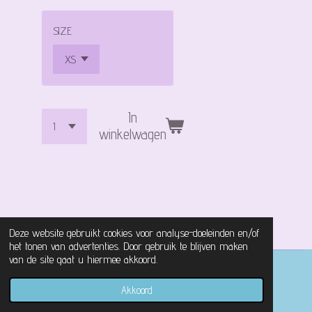
SIZE
In
winkelwagen
Deze website gebruikt cookies voor analyse-doeleinden en/of
het tonen van advertenties. Door gebruik te blijven maken
van de site gaat u hiermee akkoord.
© 2021 - 2026 Magical Castle Store
Akkoord
Powered by
JouwWeb