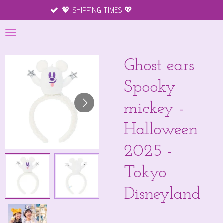
💖 SHIPPING TIMES 💖
Merchandise
Ga
direct
naar
de
hoofdinhoud
Ghost ears
Spooky
mickey -
Halloween
2025 -
Tokyo
Disneyland