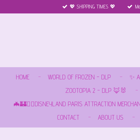
💖 SHIPPING TIMES 💖
Me
Ga
direct
naar
de
hoofdinhoud
HOME
WORLD OF FROZEN - DLP
✨ A
ZOOTOPIA 2 - DLP 🦊🐰
🦇🏰🏴‍☠️DISNEYLAND PARIS ATTRACTION MERCHA
CONTACT
ABOUT US