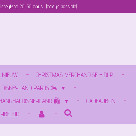
isneyland 20-30 days . (delays possible)
NIEUW
CHRISTMAS MERCHANDISE - DLP
 DISNEYLAND PARIJS 🎠
SHANGHAI DISNEYLAND 🛍️
CADEAUBON
CYBELEID