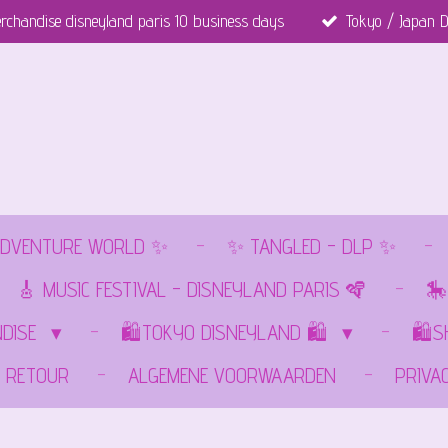
rchandise disneyland paris 10 business days
Tokyo / Japan D
DVENTURE WORLD ✨
✨ TANGLED - DLP ✨
🎸 MUSIC FESTIVAL - DISNEYLAND PARIS 🪇
🎠
NDISE
🛍️TOKYO DISNEYLAND 🛍️
🛍️
RETOUR
ALGEMENE VOORWAARDEN
PRIVA