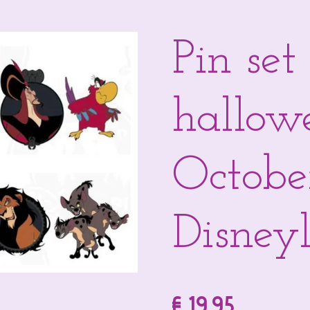
Pin set
hallow
Octobe
Disneyl
€ 19,95