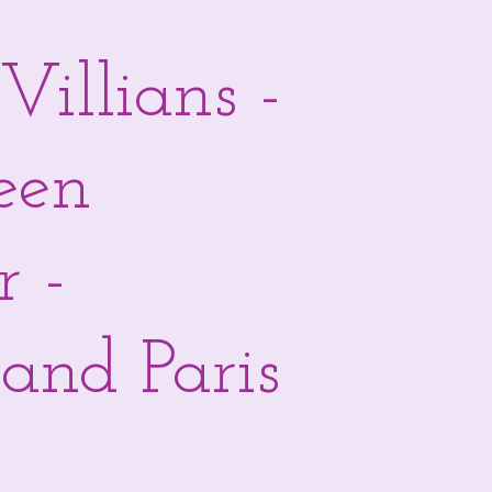
 Villians -
een
r -
and Paris