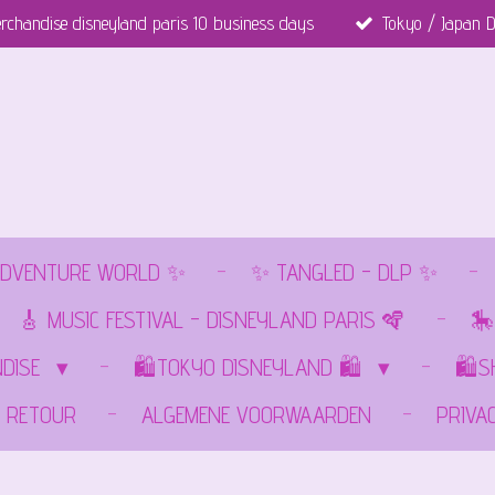
rchandise disneyland paris 10 business days
Tokyo / Japan D
DVENTURE WORLD ✨
✨ TANGLED - DLP ✨
🎸 MUSIC FESTIVAL - DISNEYLAND PARIS 🪇
🎠
NDISE
🛍️TOKYO DISNEYLAND 🛍️
🛍️
RETOUR
ALGEMENE VOORWAARDEN
PRIVA