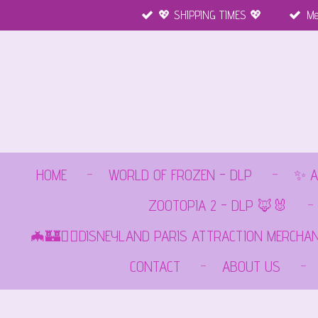
💖 SHIPPING TIMES 💖
Me
Ga
direct
naar
de
hoofdinhoud
HOME
WORLD OF FROZEN - DLP
✨ A
ZOOTOPIA 2 - DLP 🦊🐰
🦇🏰🏴‍☠️DISNEYLAND PARIS ATTRACTION MERCHA
CONTACT
ABOUT US