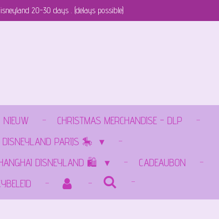
isneyland 20-30 days . (delays possible)
NIEUW
CHRISTMAS MERCHANDISE - DLP
 DISNEYLAND PARIJS 🎠
SHANGHAI DISNEYLAND 🛍️
CADEAUBON
CYBELEID