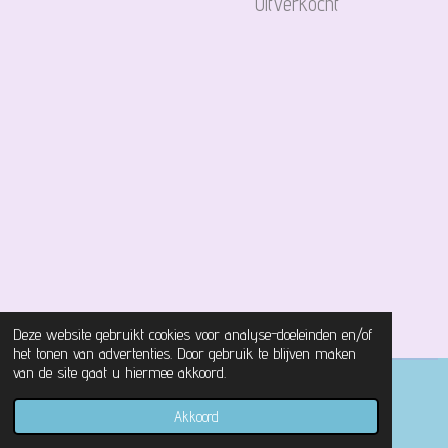
Uitverkocht
Deze website gebruikt cookies voor analyse-doeleinden en/of
het tonen van advertenties. Door gebruik te blijven maken
van de site gaat u hiermee akkoord.
© 2021 - 2026 Magical Castle Store
Akkoord
Powered by
JouwWeb