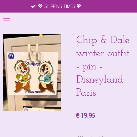
HIPPING TIMES 💖
Merchandise disn
Ga
direct
naar
de
hoofdinhoud
Chip & Dale
winter outfit
- pin -
Disneyland
Paris
€ 19,95