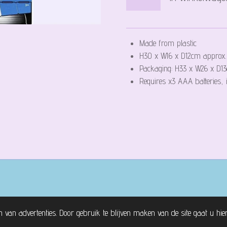
Made from plastic
H30 x W16 x D12cm approx.
Packaging: H33 x W26 x D1
Requires x3 AAA batteries, 
n van advertenties. Door gebruik te blijven maken van de site gaat u hi