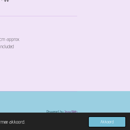
3cm approx.
included
Powered by
JouwWeb
ermee akkoord.
Akkoord