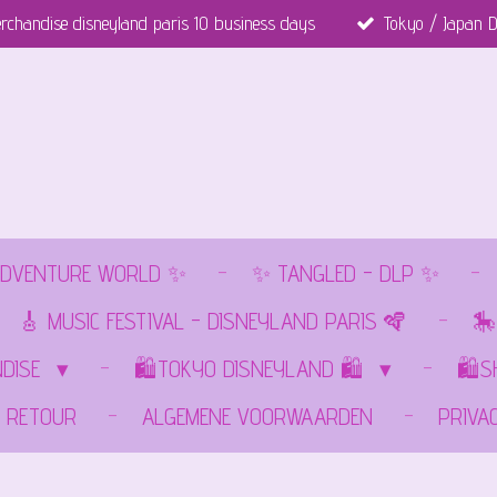
rchandise disneyland paris 10 business days
Tokyo / Japan D
DVENTURE WORLD ✨
✨ TANGLED - DLP ✨
🎸 MUSIC FESTIVAL - DISNEYLAND PARIS 🪇
🎠
NDISE
🛍️TOKYO DISNEYLAND 🛍️
🛍️
RETOUR
ALGEMENE VOORWAARDEN
PRIVA