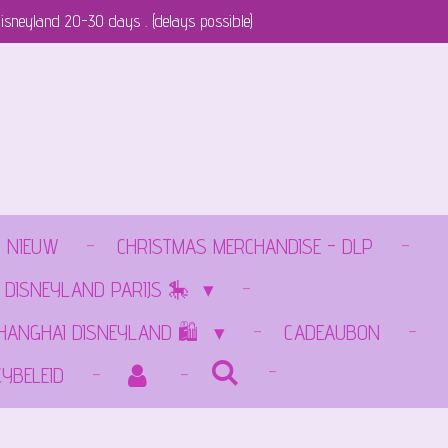
isneyland 20-30 days . (delays possible)
NIEUW
CHRISTMAS MERCHANDISE - DLP
 DISNEYLAND PARIJS 🎠
SHANGHAI DISNEYLAND 🛍️
CADEAUBON
CYBELEID