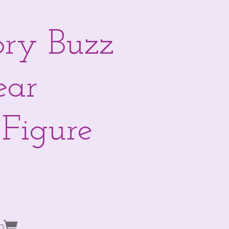
ory Buzz
ear
 Figure
n