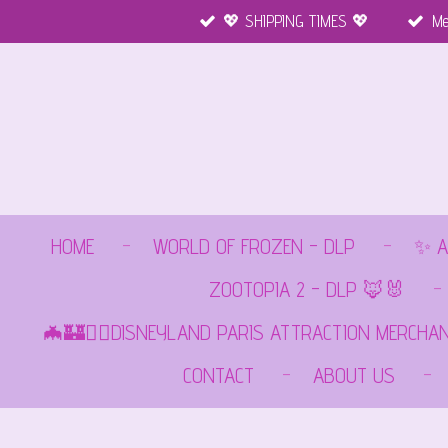
💖 SHIPPING TIMES 💖
Me
Ga
direct
naar
de
hoofdinhoud
HOME
WORLD OF FROZEN - DLP
✨ A
ZOOTOPIA 2 - DLP 🦊🐰
🦇🏰🏴‍☠️DISNEYLAND PARIS ATTRACTION MERCHA
CONTACT
ABOUT US