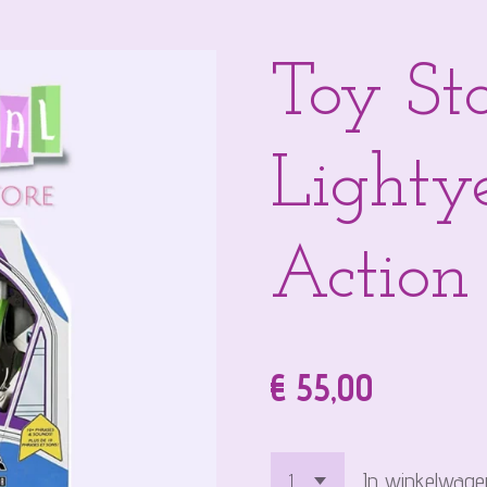
Toy St
Lighty
Action
€ 55,00
In winkelwage