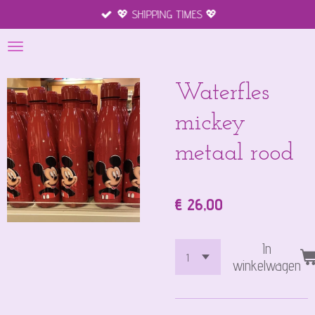
💖 SHIPPING TIMES 💖
Ga
direct
naar
de
hoofdinhoud
Waterfles
mickey
metaal rood
€ 26,00
In
winkelwagen