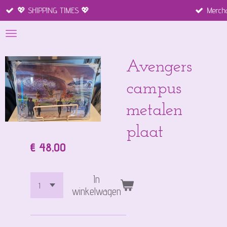
ING TIMES 💖
Merchandise disneylan
Ga
direct
naar
de
hoofdinhoud
Avengers
campus
metalen
plaat
€ 48,00
In
winkelwagen