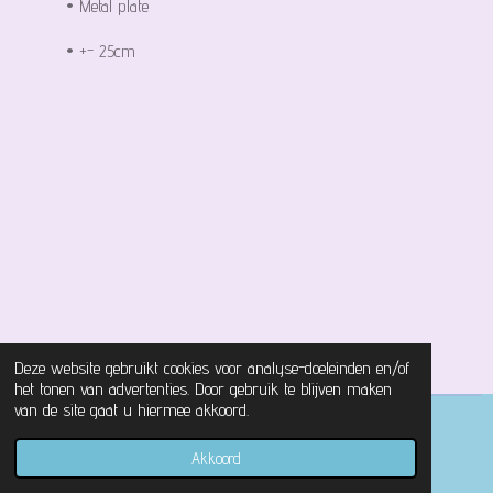
• Metal plate
• +- 25cm
Deze website gebruikt cookies voor analyse-doeleinden en/of
het tonen van advertenties. Door gebruik te blijven maken
van de site gaat u hiermee akkoord.
© 2021 - 2026 Magical Castle Store
Akkoord
Powered by
JouwWeb