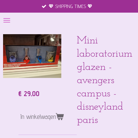
💖 SHIPPING TIMES 💖
Ga
direct
naar
de
hoofdinhoud
Mini
laboratorium
glazen -
avengers
campus -
€ 29,00
disneyland
In winkelwagen
paris