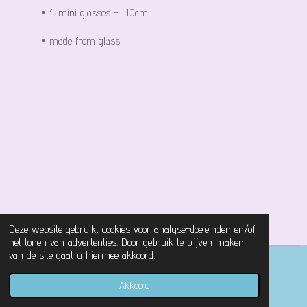
• 4 mini glasses +- 10cm
• made from glass
Deze website gebruikt cookies voor analyse-doeleinden en/of
het tonen van advertenties. Door gebruik te blijven maken
van de site gaat u hiermee akkoord.
© 2021 - 2026 Magical Castle Store
Akkoord
Powered by
JouwWeb