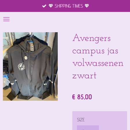
💖 SHIPPING TIMES 💖
Ga
direct
naar
de
hoofdinhoud
Avengers
campus jas
volwassenen
zwart
€ 85,00
SIZE