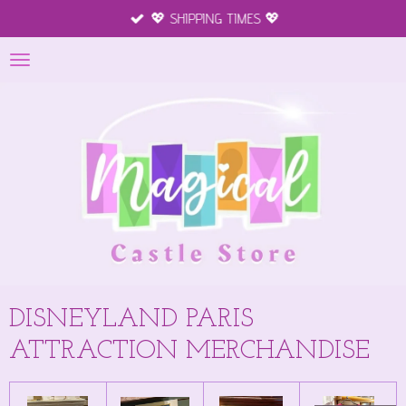
💖 SHIPPING TIMES 💖
Ga
direct
naar
de
hoofdinhoud
DISNEYLAND PARIS
ATTRACTION MERCHANDISE