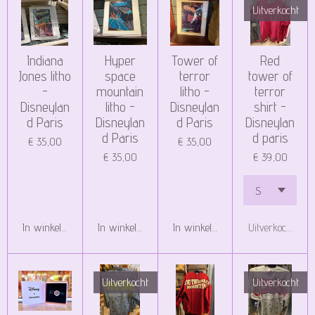
Uitverkocht
Indiana
Hyper
Tower of
Red
Jones litho
space
terror
tower of
-
mountain
litho -
terror
Disneylan
litho -
Disneylan
shirt -
d Paris
Disneylan
d Paris
Disneylan
d Paris
d paris
€ 35,00
€ 35,00
€ 35,00
€ 39,00
In winkelwagen
In winkelwagen
In winkelwagen
Uitverkocht
Uitverkocht
Uitverkocht