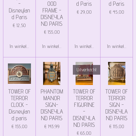
-
OOD
d Paris
d Paris
Disneylan
FRAME -
€ 29,00
€ 45,00
d Paris
DISNEYLA
ND PARIS
€ 12,50
€ 155,00
In winkelwagen
In winkelwagen
In winkelwagen
In winkelwagen
Uitverkocht
TOWER OF
PHANTOM
TOWER OF
TOWER OF
TERROR
MANOR
TERROR
TERROR
CLOCK -
SIGN-
FIGURINE
SIGN -
Disneylan
DISNEYLA
-
DISNEYLA
d paris
ND PARIS
DISNEYLA
ND PARIS
ND PARIS
€ 155,00
€ 143,99
€ 115,00
€ 65,00