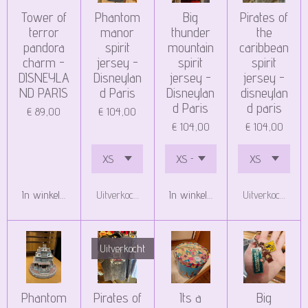
Tower of
Phantom
Big
Pirates of
terror
manor
thunder
the
pandora
spirit
mountain
caribbean
charm -
jersey -
spirit
spirit
DISNEYLA
Disneylan
jersey -
jersey -
ND PARIS
d Paris
Disneylan
disneylan
d Paris
d paris
€ 89,00
€ 104,00
€ 104,00
€ 104,00
In winkelwagen
Uitverkocht
In winkelwagen
Uitverkocht
Uitverkocht
Phantom
Pirates of
Its a
Big