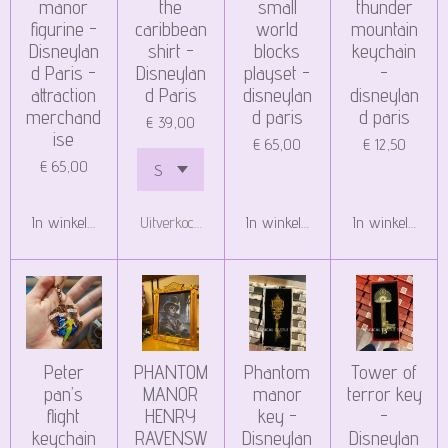
manor
the
small
thunder
figurine -
caribbean
world
mountain
Disneylan
shirt -
blocks
keychain
d Paris -
Disneylan
playset -
-
attraction
d Paris
disneylan
disneylan
merchand
d paris
d paris
€ 39,00
ise
€ 65,00
€ 12,50
€ 65,00
In winkelwagen
Uitverkocht
In winkelwagen
In winkelwagen
Peter
PHANTOM
Phantom
Tower of
pan’s
MANOR
manor
terror key
flight
HENRY
key -
-
keychain
RAVENSW
Disneylan
Disneylan