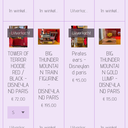
In winkelwagen
In winkelwagen
Uitverkocht
In winkelwagen
Uitverkocht
Uitverkocht
TOWER OF
BIG
Pirates
BIG
TERROR
THUNDER
ears -
THUNDER
HOODIE
MOUNTAI
Disneylan
MOUNTAI
RED /
N TRAIN
d paris
N GOLD
BLACK -
FIGURINE
LUMP -
€ 45,00
DISNEYLA
-
DISNEYLA
ND PARIS
DISNEYLA
ND PARIS
ND PARIS
€ 72,00
€ 115,00
€ 195,00
Uitverkocht
In winkelwagen
Uitverkocht
In winkelwagen