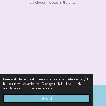
are always included in the price!
Deze website gebruikt cookies voor analyse-doeleinden en/of
het tonen van advertenties. Door gebruik te blijven maken
van de site gaat u hiermee akkoord.
© 2021 - 2026 Magical Castle Store
Akkoord
Powered by
JouwWeb