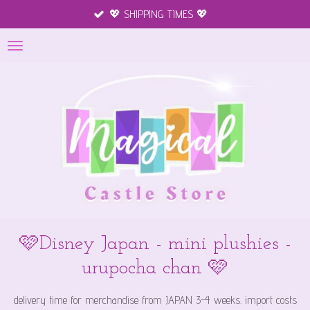
💖 SHIPPING TIMES 💖
Ga
direct
naar
de
hoofdinhoud
🩷Disney Japan - mini plushies -
urupocha chan 🩷
delivery time for merchandise from JAPAN 3-4 weeks. import costs