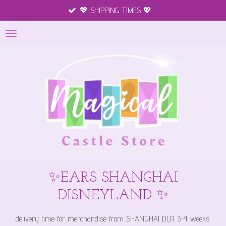
💖 SHIPPING TIMES 💖
Ga
direct
naar
de
hoofdinhoud
✨EARS SHANGHAI
DISNEYLAND ✨
delivery time for merchandise from SHANGHAI DLR 3-4 weeks.