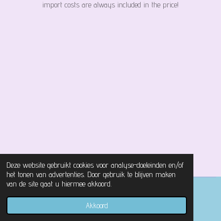
import costs are always included in the price!
Deze website gebruikt cookies voor analyse-doeleinden en/of
het tonen van advertenties. Door gebruik te blijven maken
van de site gaat u hiermee akkoord.
© 2021 - 2026 Magical Castle Store
Akkoord
Powered by
JouwWeb