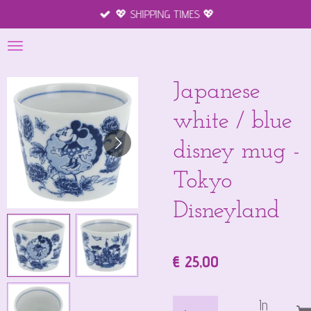
💖 SHIPPING TIMES 💖
Ga
direct
naar
de
hoofdinhoud
Japanese
white / blue
disney mug -
Tokyo
Disneyland
€ 25,00
In