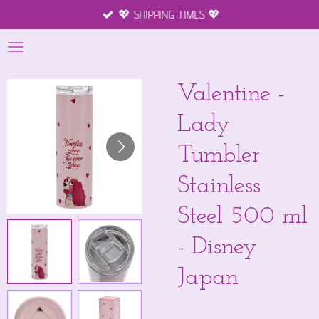
💖 SHIPPING TIMES 💖
Ga
direct
naar
de
hoofdinhoud
Valentine -
Lady
Tumbler
Stainless
Steel 500 ml
- Disney
Japan