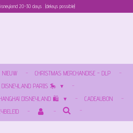
isneyland 20-30 days . (delays possible)
NIEUW
CHRISTMAS MERCHANDISE - DLP
 DISNEYLAND PARIJS 🎠
SHANGHAI DISNEYLAND 🛍️
CADEAUBON
CYBELEID