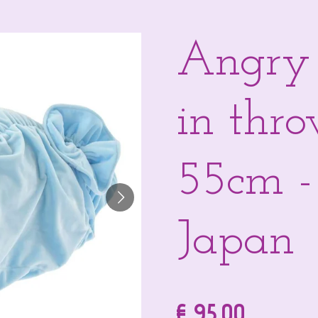
Angry 
in thro
55cm -
Japan
€ 95,00