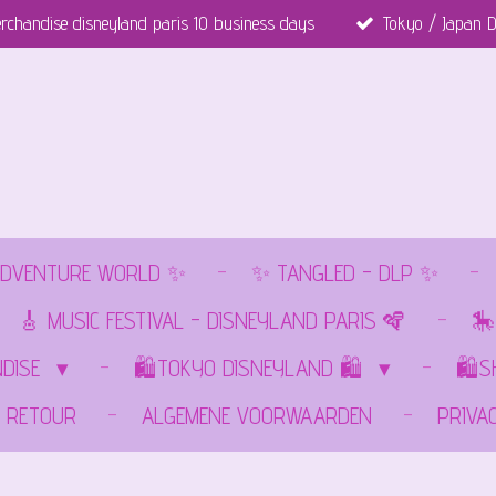
rchandise disneyland paris 10 business days
Tokyo / Japan D
DVENTURE WORLD ✨
✨ TANGLED - DLP ✨
🎸 MUSIC FESTIVAL - DISNEYLAND PARIS 🪇
🎠
NDISE
🛍️TOKYO DISNEYLAND 🛍️
🛍️
RETOUR
ALGEMENE VOORWAARDEN
PRIVA