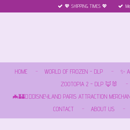
💖 SHIPPING TIMES 💖
Me
Ga
direct
naar
de
hoofdinhoud
HOME
WORLD OF FROZEN - DLP
✨ A
ZOOTOPIA 2 - DLP 🦊🐰
🦇🏰🏴‍☠️DISNEYLAND PARIS ATTRACTION MERCHA
CONTACT
ABOUT US