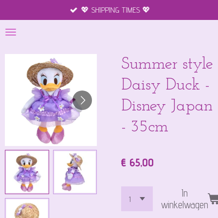
💖 SHIPPING TIMES 💖
Ga
direct
naar
de
hoofdinhoud
Summer style
Daisy Duck -
Disney Japan
- 35cm
€ 65,00
In
winkelwagen