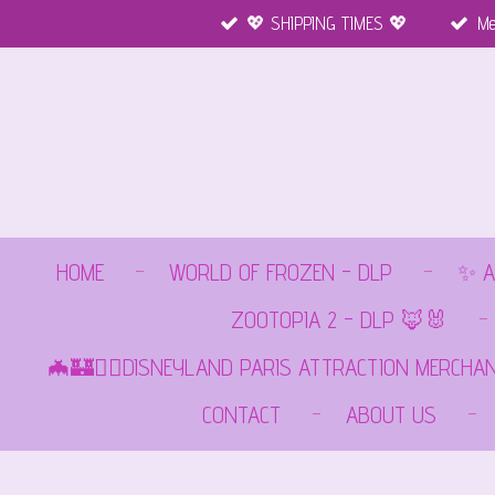
💖 SHIPPING TIMES 💖
Me
Ga
direct
naar
de
hoofdinhoud
HOME
WORLD OF FROZEN - DLP
✨ A
ZOOTOPIA 2 - DLP 🦊🐰
🦇🏰🏴‍☠️DISNEYLAND PARIS ATTRACTION MERCHA
CONTACT
ABOUT US