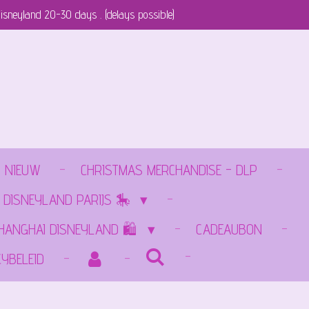
isneyland 20-30 days . (delays possible)
NIEUW
CHRISTMAS MERCHANDISE - DLP
 DISNEYLAND PARIJS 🎠
SHANGHAI DISNEYLAND 🛍️
CADEAUBON
CYBELEID