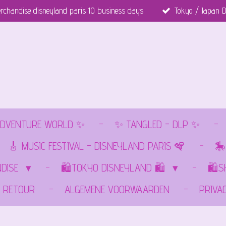
rchandise disneyland paris 10 business days
Tokyo / Japan D
DVENTURE WORLD ✨
✨ TANGLED - DLP ✨
🎸 MUSIC FESTIVAL - DISNEYLAND PARIS 🪇
🎠
NDISE
🛍️TOKYO DISNEYLAND 🛍️
🛍️
RETOUR
ALGEMENE VOORWAARDEN
PRIVA