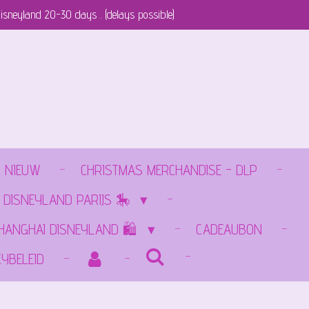
isneyland 20-30 days . (delays possible)
NIEUW
CHRISTMAS MERCHANDISE - DLP
 DISNEYLAND PARIJS 🎠
SHANGHAI DISNEYLAND 🛍️
CADEAUBON
CYBELEID