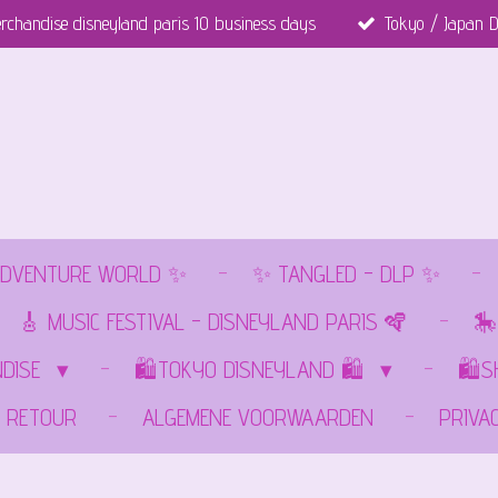
rchandise disneyland paris 10 business days
Tokyo / Japan D
DVENTURE WORLD ✨
✨ TANGLED - DLP ✨
🎸 MUSIC FESTIVAL - DISNEYLAND PARIS 🪇
🎠
NDISE
🛍️TOKYO DISNEYLAND 🛍️
🛍️
RETOUR
ALGEMENE VOORWAARDEN
PRIVA