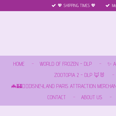
💖 SHIPPING TIMES 💖
Me
Ga
direct
naar
de
hoofdinhoud
HOME
WORLD OF FROZEN - DLP
✨ A
ZOOTOPIA 2 - DLP 🦊🐰
🦇🏰🏴‍☠️DISNEYLAND PARIS ATTRACTION MERCHA
CONTACT
ABOUT US