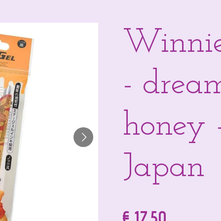
Winnie
- drea
honey 
Japan
€ 17,50